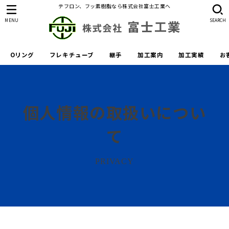
テフロン、フッ素樹脂なら株式会社富士工業へ
MENU
SEARCH
Oリング
フレキチューブ
継手
加工案内
加工実績
お
個人情報の取扱いについ
て
PRIVACY