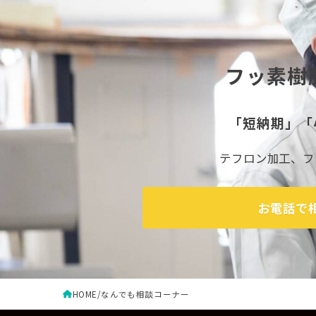
フッ素樹
「短納期」「
テフロン加工、フ
お
電話で
HOME
なんでも相談コーナー